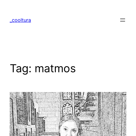
Skip
to
_cooltura
content
Tag:
matmos