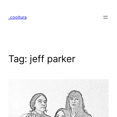
Skip
to
_cooltura
content
Tag:
jeff parker